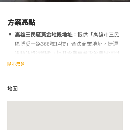
方案亮點
高雄三民區黃金地段地址
：提供「高雄市三民
區博愛一路366號14樓」合法商業地址，捷運
後驛站步行即抵，提升企業專業形象與誠信門
面。
顯示更多
每日 2 小時臨時辦公權益
：登記客戶享有場館
營業時間內，每日
2 小時
的臨時辦公空間使用
地圖
權。
專業行政支援與信件代收
：由專屬櫃台人員代
收掛號信件與包裹，並及時發出領取通知，重
要商務函件不漏接。
高品質商務機能環境
：臨時辦公期間可免費享