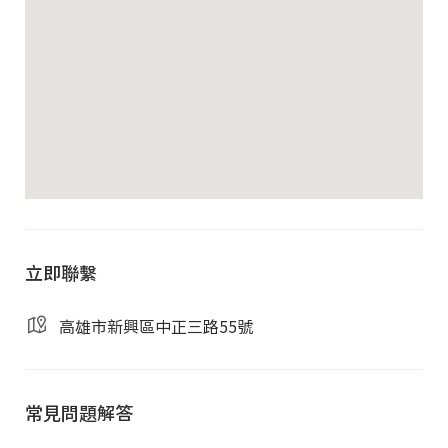
用吧台咖啡、茶水、義大利氣泡水及高速 WiFi
設備。
超值創業減負首選
：每月僅需 $2,500 元（含
稅）即可入駐精華地段，有效省下高額實體辦
公室租金。
方案細節
合約與押金
：最低合約期限為 1 年，押金僅需
立即聯繫
1 個月租金。
繳費規則
：採取「半年繳」制（每半年繳費乙
高雄市新興區中正三路55號
次），行政流程簡便高效。
服務說明
：臨時辦公之空間使用權若超過每日
常見問題解答
2 小時，則依照場館單日使用收費標準計費。