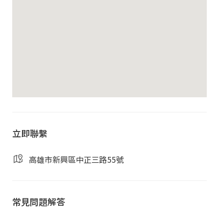
使用費用
平日
：$700／小時
假日
：$900／小時
會議室設備
立即聯繫
大型顯示設備／投影設備
白板
高雄市新興區中正三路55號
高速 WIFI
多組電源插座
彈性桌椅配置
常見問題解答