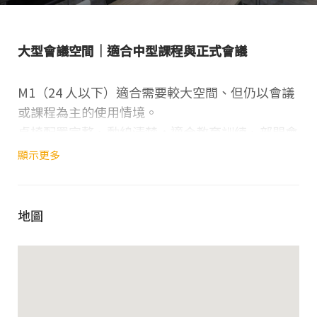
大型會議空間｜適合中型課程與正式會議
M1（24 人以下）適合需要較大空間、但仍以會議
或課程為主的使用情境。
桌椅配置完整、動線清楚，適合教育訓練、部門會
議與簡報活動。
顯示更多
空間資訊
地圖
館別
：威易博愛館 14F
適合人數
：24 人（含）以下
最大容納
：24 人（含桌椅）
空間特色
：空間寬敞、配置彈性高