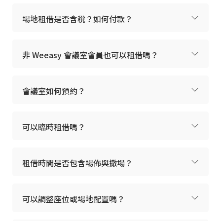
使用須知
場地租借是否含稅？如何付款？
以小時為單位計費
非 Weeasy 會議室會員也可以租借嗎？
請準時入場與離場，超時將依現場規定計費
可攜帶外食與飲品，使用後請協助整理環境
桌椅配置與設備需求請於使用前提前告知
會議室如何預約？
可以臨時租借嗎？
適合情境
教育訓練
租借時間是否包含場佈與撤場？
部門會議
內部簡報
小型講座
可以調整座位或場地配置嗎？