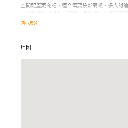
空間配置更充裕，適合需要投影簡報、多人討
無論內部會議或對外簡報，都能維持良好的專
顯示更多
空間資訊
地圖
適合人數
：10 人
館別
：威易博愛館 14F
空間特色
：空間寬敞、適合正式簡報與多人
使用費用
平日
：$400／小時
假日
：$480／小時