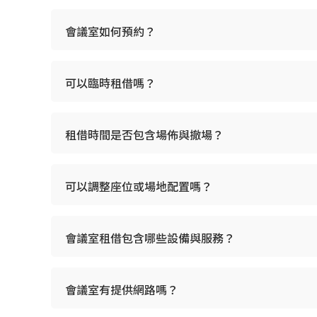
若需調整桌型或設備，請於預約時提前告知
如遇臨時取消或異動，請提前通知櫃台協助
會議室如何預約？
可以臨時租借嗎？
適合情境
團隊會議／部門會議
租借時間是否包含場佈與撤場？
客戶簡報／提案會議
教育訓練
可以調整座位或場地配置嗎？
視訊會議／跨部門討論
會議室租借包含哪些設備與服務？
會議室有提供網路嗎？