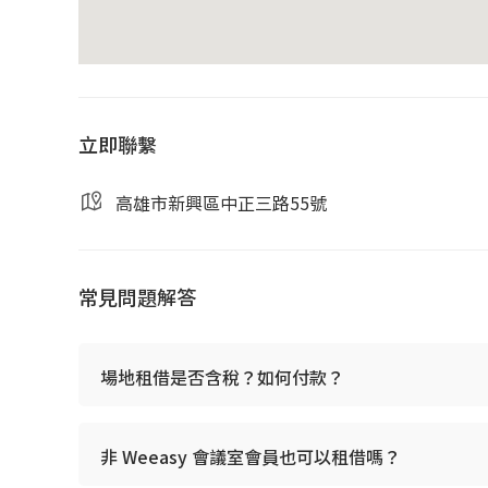
會議室設備
電視螢幕／投影設備
白板
立即聯繫
高速 WIFI
電源插座
高雄市新興區中正三路55號
舒適會議桌椅
常見問題解答
使用須知
以「小時」為單位計費
場地租借是否含稅？如何付款？
請準時入場與離場，超時將依現場規定計費
會議室使用期間，請維持空間整潔
非 Weeasy 會議室會員也可以租借嗎？
可攜帶外食與飲品，使用後請協助整理環境