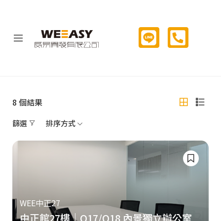
8
個結果
篩選
排序方式
WEE中正27
中正館27樓｜Q17/Q18 內景獨立辦公室