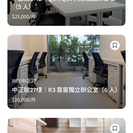
（5 人）
$23,000
/月
WEE中正27
中正館27樓｜R3 靠窗獨立辦公室（6 人）
$30,000
/月