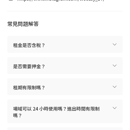
會議室預約 8 折優惠
免費工商登記 1 組
自由區使用權（接待訪客）
常見問題解答
專屬辦公室租戶之訪客，可免費享用館內咖啡
服務，接待更有面子
租金是否含稅？
櫃台人員服務（28F）
是否需要押金？
訪客接待
信件與包裹代收
設備協助
租期有限制嗎？
日常行政支援
場域可以 24 小時使用嗎？進出時間有限制
嗎？