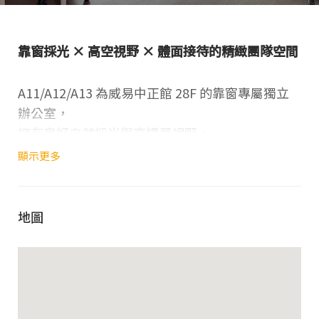
靠窗採光 × 高空視野 × 體面接待的精緻團隊空間
A11/A12/A13 為威易中正館 28F 的靠窗專屬獨立
辦公室，
擁有良好自然採光與高樓層視野，
適合 4–5 人的小型團隊或核心成員進駐使用。
顯示更多
在舒適明亮的空間中，兼顧專注工作與對外接待的
專業形象。
地圖
空間資訊
館別
：威易中正館 28F
空間類型
：專屬獨立辦公室