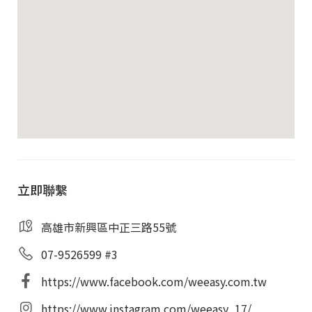
適合人數
：4–5 人
空間特色
：靠窗採光佳、高空視野、空間精緻
不壓迫
空間特色
靠窗配置，自然光充足，工作更舒適
高樓層視野，提升日常工作的儀式感
獨立隔間，安靜不受干擾
立即聯繫
適合小型團隊、主管室或專案小組使用
高雄市新興區中正三路55號
07-9526599 #3
方案包含
https://www.facebook.com/weeasy.com.tw
專屬獨立辦公室使用權
https://www.instagram.com/weeasy_17/